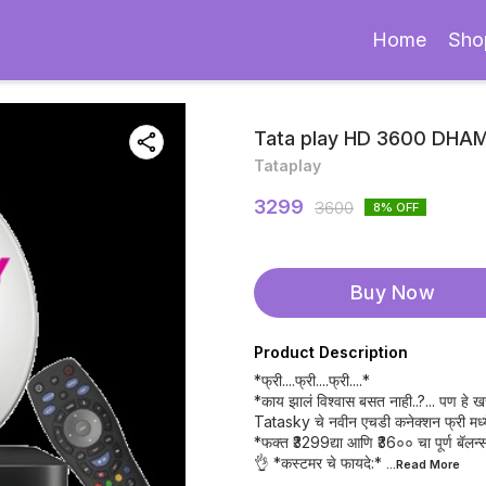
Home
Sho
Tata play HD 3600 DHA
Tataplay
3299
3600
8
% OFF
Buy Now
Product Description
*फ्री....फ्री....फ्री....*
*काय झालं विश्वास बसत नाही..?... पण हे खरं
Tatasky चे नवीन एचडी कनेक्शन फ्री मध्ये 
*फक्त ₹3299द्या आणि ₹36०० चा पूर्ण बॅलन्
👌 *कस्टमर चे फायदे:*
...Read
More